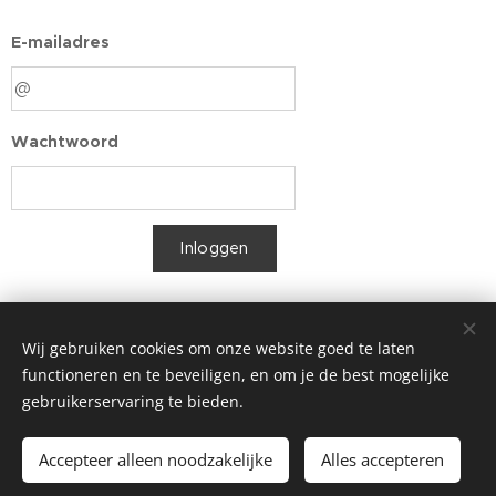
E-mailadres
Wachtwoord
Inloggen
Ben je je wachtwoord vergeten?
Wij gebruiken cookies om onze website goed te laten
functioneren en te beveiligen, en om je de best mogelijke
gebruikerservaring te bieden.
Ouderraad De Letterboom Ottenburg
Accepteer alleen noodzakelijke
Alles accepteren
Schooljaar 2025 - 2026
Cookies