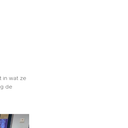
 in wat ze
ng de