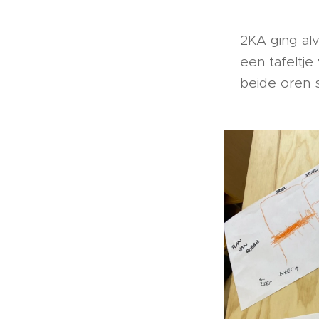
2KA ging al
een tafeltje
beide oren s