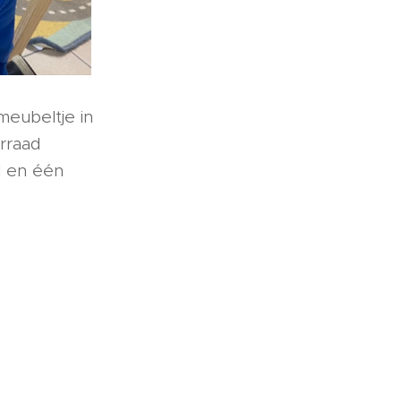
meubeltje in
rraad
l en één