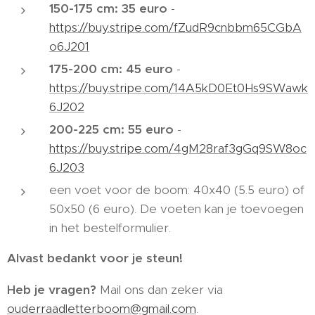
150-175 cm: 35 euro
-
https://buy.stripe.com/fZudR9cnbbm65CGbA
o6J201
175-200 cm: 45 euro
-
https://buy.stripe.com/14A5kD0Et0Hs9SWawk
6J202
200-225 cm: 55 euro
-
https://buy.stripe.com/4gM28raf3gGq9SW8oc
6J203
een voet voor de boom: 40x40 (5.5 euro) of
50x50 (6 euro). De voeten kan je toevoegen
in het bestelformulier.
Alvast bedankt voor je steun!
Heb je vragen?
Mail ons dan zeker via
ouderraadletterboom@gmail.com
.